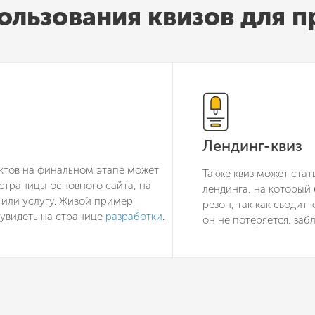
ользования квизов для 
Лендинг-квиз
ктов на финальном этапе может
Также квиз может ста
траницы основного сайта, на
лендинга, на который 
 или услугу. Живой пример
резон, так как сводит
 увидеть на странице
разработки
.
он не потеряется, заб