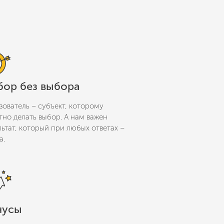
бор без выбора
зователь – субъект, которому
тно делать выбор. А нам важен
льтат, который при любых ответах –
а.
нусы