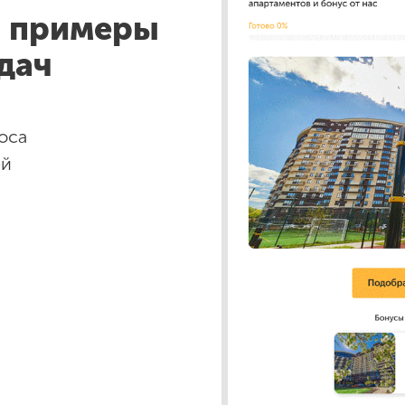
и примеры
дач
оса
ей