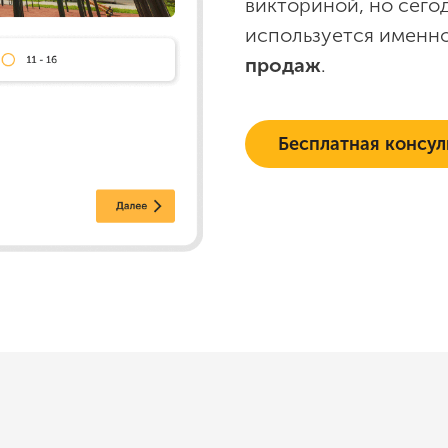
викториной, но сего
используется именн
продаж
.
Бесплатная консул