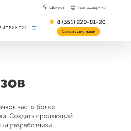
Кабинет
Техподдержка
8 (351) 220-81-20
БИТРИКС24
Связаться с нами
изов
аявок часто более
язи. Создать продающий
аши разработчики.