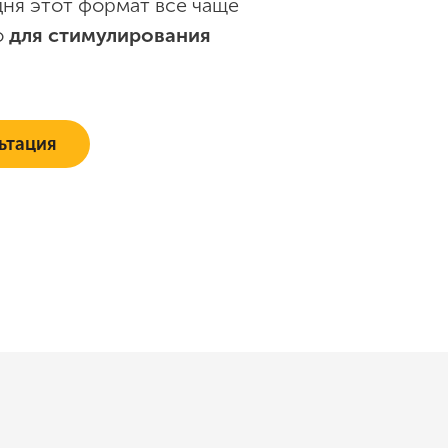
дня этот формат всё чаще
о
для стимулирования
ьтация