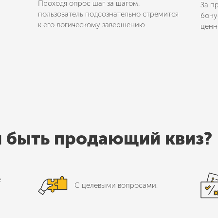
Проходя опрос шаг за шагом,
За п
пользователь подсознательно стремится
бону
к его логическому завершению.
ценне
 быть продающий квиз?
е
С целевыми вопросами.