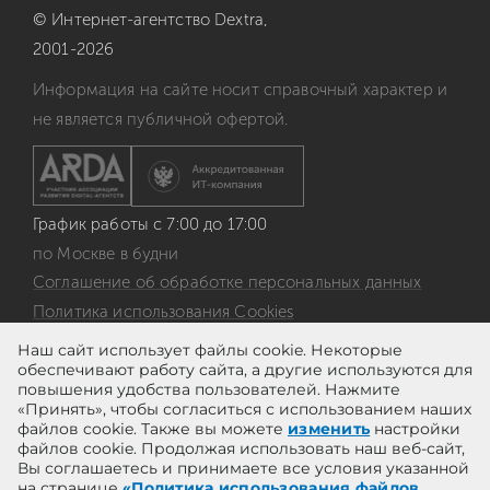
© Интернет-агентство
Dextra,
2001-2026
Информация на сайте носит справочный характер и
не является публичной офертой.
График работы с 7:00 до 17:00
по Москве в будни
Соглашение об обработке персональных данных
Политика использования Cookies
Согласие на получение рекламы
Наш сайт использует файлы cookie. Некоторые
обеспечивают работу сайта, а другие используются для
Политика конфиденциальности
повышения удобства пользователей. Нажмите
Политика по обработке персональных данных
«Принять», чтобы согласиться с использованием наших
файлов cookie. Также вы можете
изменить
настройки
Способы оплаты для юридических
файлов cookie. Продолжая использовать наш веб-сайт,
и физических лиц
Вы соглашаетесь и принимаете все условия указанной
на странице
«Политика использования файлов