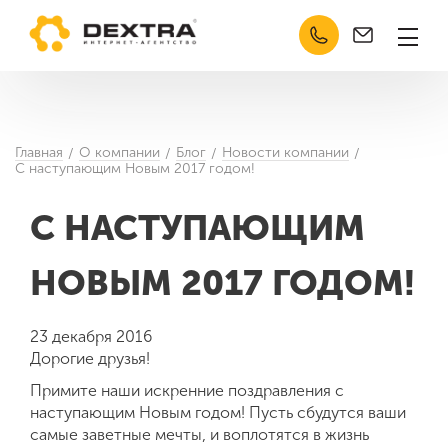
Челябинск
Кабинет
Техподдержка
О компании
Услуги
Главная
О компании
Блог
Новости компании
Отзывы
С наступающим Новым 2017 годом!
Сертификаты
С НАСТУПАЮЩИМ
Контакты
НОВЫМ 2017 ГОДОМ!
Портфолио
Кейсы
23 декабря 2016
Дорогие друзья!
Разработка
Примите наши искренние поздравления с
Продвижение сайтов (SEO)
наступающим Новым годом! Пусть сбудутся ваши
самые заветные мечты, и воплотятся в жизнь