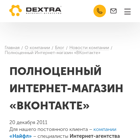
Челябинск
Кабинет
Техподдержка
О компании
Услуги
Главная
О компании
Блог
Новости компании
Отзывы
Полноценный Интернет-магазин «ВКонтакте»
Сертификаты
ПОЛНОЦЕННЫЙ
Контакты
ИНТЕРНЕТ-МАГАЗИН
Портфолио
Кейсы
«ВКОНТАКТЕ»
Разработка
20 декабря 2011
Продвижение сайтов (SEO)
Для нашего постоянного клиента –
компании
«Найфл»
– специалисты
Интернет-агентства