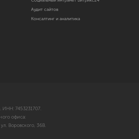
Социальный интранет Битрикс24
Аудит сайтов
Консалтинг и аналитика
 ИНН: 7453231707.
ного офиса:
 ул. Воровского, 36В.