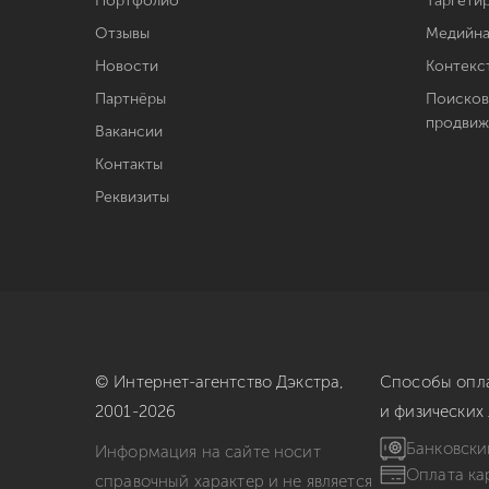
Портфолио
Таргети
Отзывы
Медийна
Новости
Контекс
Партнёры
Поисков
продвиж
Вакансии
Контакты
Реквизиты
© Интернет-агентство
Дэкстра,
Способы опла
2001-2026
и физических
Банковски
Информация на сайте носит
Оплата ка
справочный характер и не является